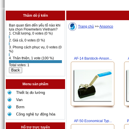
Thăm dò ý kiến
Bạn quan tâm đến yếu tố nào khi
Trang chủ
>>
Ansonco
lựa chọn Flowmeters Vietnam?
1. Chất lượng, 0 votes (0 %)
2. Giá cả, 0 votes (0 %)
3. Phong cách phục vụ, 0 votes (0
%)
4. Thân thiện, 1 vote (100 %)
AF-14 Barstock-Anson...
Total votes: 1
Menu sản phẩm
Thiết bị đo lường
Van
Bơm
Công nghệ tự động hóa
AF-50 Economical Typ...
P
Hỗ trợ trực tuyến