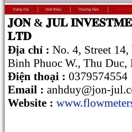
Trang chủ
Giới thiệu
Thương hiệu
Sản phẩ
𝐉𝐎𝐍 & 𝐉𝐔𝐋 𝐈𝐍𝐕𝐄𝐒𝐓𝐌
𝐋𝐓𝐃
Địa chỉ :
No. 4, Street 14
Binh Phuoc W., Thu Duc, 
Điện thoại :
0379574554
Email :
anhduy@jon-jul.
Website :
www.flowmeter