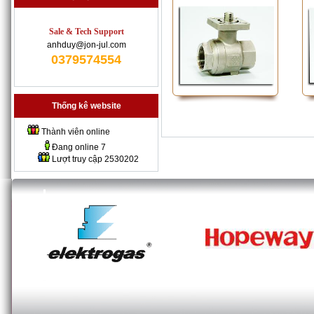
Sale & Tech Support
anhduy@jon-jul.com
0379574554
Thống kê website
Thành viên online
Đang online
7
Lượt truy cập
2530202