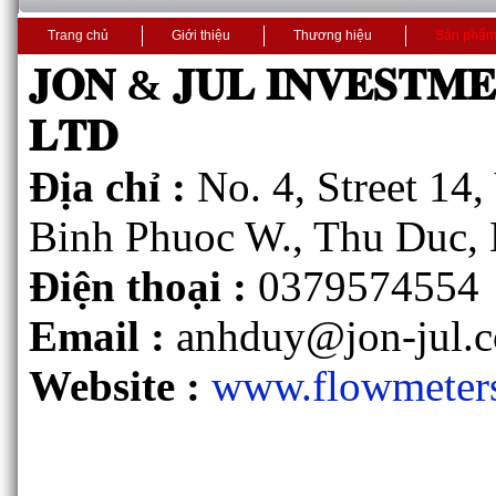
Trang chủ
Giới thiệu
Thương hiệu
Sản phẩ
𝐉𝐎𝐍 & 𝐉𝐔𝐋 𝐈𝐍𝐕𝐄𝐒𝐓𝐌
𝐋𝐓𝐃
Địa chỉ :
No. 4, Street 14
Binh Phuoc W., Thu Duc, 
Điện thoại :
0379574554
Email :
anhduy@jon-jul.
Website :
www.flowmeter