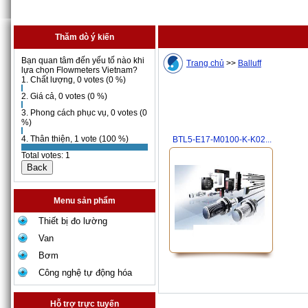
Thăm dò ý kiến
Bạn quan tâm đến yếu tố nào khi
Trang chủ
>>
Balluff
lựa chọn Flowmeters Vietnam?
1. Chất lượng, 0 votes (0 %)
2. Giá cả, 0 votes (0 %)
3. Phong cách phục vụ, 0 votes (0
%)
4. Thân thiện, 1 vote (100 %)
BTL5-E17-M0100-K-K02...
Total votes: 1
Menu sản phẩm
Thiết bị đo lường
Van
Bơm
Công nghệ tự động hóa
Hỗ trợ trực tuyến