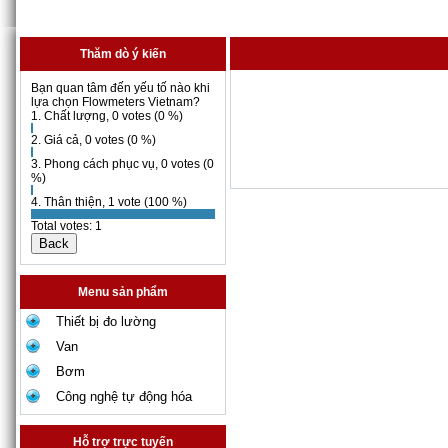
Thăm dò ý kiến
Bạn quan tâm đến yếu tố nào khi
lựa chọn Flowmeters Vietnam?
1. Chất lượng, 0 votes (0 %)
2. Giá cả, 0 votes (0 %)
3. Phong cách phục vụ, 0 votes (0
%)
4. Thân thiện, 1 vote (100 %)
Total votes: 1
Menu sản phẩm
Thiết bị đo lường
Van
Bơm
Công nghệ tự động hóa
Hỗ trợ trực tuyến