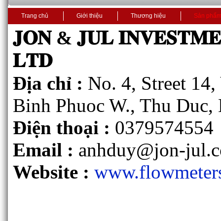
Trang chủ
Giới thiệu
Thương hiệu
Sản phẩ
𝐉𝐎𝐍 & 𝐉𝐔𝐋 𝐈𝐍𝐕𝐄𝐒𝐓𝐌
𝐋𝐓𝐃
Địa chỉ :
No. 4, Street 14
Binh Phuoc W., Thu Duc, 
Điện thoại :
0379574554
Email :
anhduy@jon-jul.
Website :
www.flowmeter