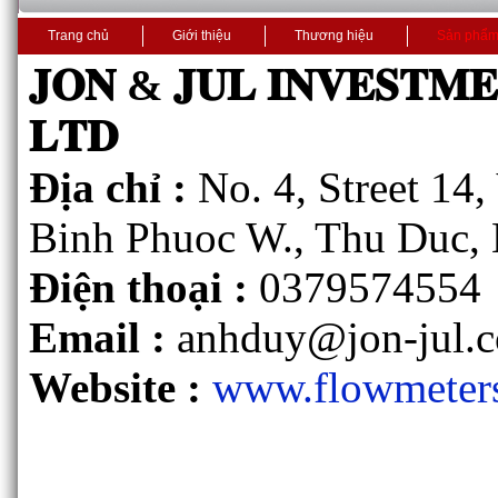
Trang chủ
Giới thiệu
Thương hiệu
Sản phẩ
𝐉𝐎𝐍 & 𝐉𝐔𝐋 𝐈𝐍𝐕𝐄𝐒𝐓𝐌
𝐋𝐓𝐃
Địa chỉ :
No. 4, Street 14
Binh Phuoc W., Thu Duc, 
Điện thoại :
0379574554
Email :
anhduy@jon-jul.
Website :
www.flowmeter