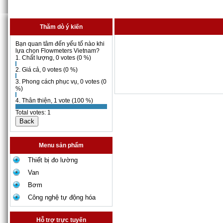
Thăm dò ý kiến
Bạn quan tâm đến yếu tố nào khi
lựa chọn Flowmeters Vietnam?
1. Chất lượng, 0 votes (0 %)
2. Giá cả, 0 votes (0 %)
3. Phong cách phục vụ, 0 votes (0
%)
4. Thân thiện, 1 vote (100 %)
Total votes: 1
Menu sản phẩm
Thiết bị đo lường
Van
Bơm
Công nghệ tự động hóa
Hỗ trợ trực tuyến