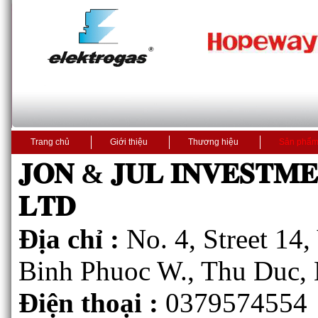
Trang chủ
Giới thiệu
Thương hiệu
Sản phẩ
𝐉𝐎𝐍 & 𝐉𝐔𝐋 𝐈𝐍𝐕𝐄𝐒𝐓𝐌
𝐋𝐓𝐃
Địa chỉ :
No. 4, Street 14
Binh Phuoc W., Thu Duc, 
Điện thoại :
0379574554