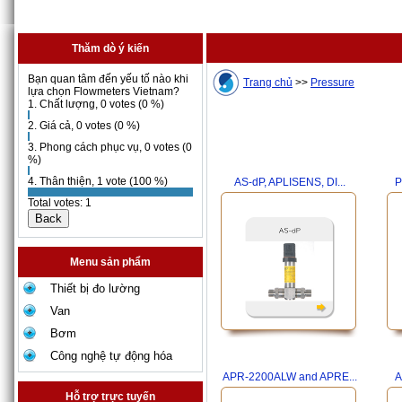
Thăm dò ý kiến
Bạn quan tâm đến yếu tố nào khi
Trang chủ
>>
Pressure
lựa chọn Flowmeters Vietnam?
1. Chất lượng, 0 votes (0 %)
2. Giá cả, 0 votes (0 %)
3. Phong cách phục vụ, 0 votes (0
%)
4. Thân thiện, 1 vote (100 %)
AS-dP, APLISENS, DI...
P
Total votes: 1
Menu sản phẩm
Thiết bị đo lường
Van
Bơm
Công nghệ tự động hóa
APR-2200ALW and APRE...
A
Hỗ trợ trực tuyến