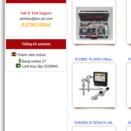
Sale & Tech Support
anhduy@jon-jul.com
0379574554
Thống kê website
Thành viên online
FLOMIC FL3005 Ultras...
F
Đang online
27
Lượt truy cập
2529840
SONOELIS SE4015 Ultr...
S