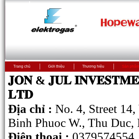
Trang chủ
Giới thiệu
Thương hiệu
Sản phẩ
𝐉𝐎𝐍 & 𝐉𝐔𝐋 𝐈𝐍𝐕𝐄𝐒𝐓𝐌
𝐋𝐓𝐃
Địa chỉ :
No. 4, Street 14
Binh Phuoc W., Thu Duc, 
Điện thoại :
0379574554