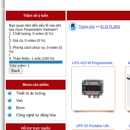
Thăm dò ý kiến
Bạn quan tâm đến yếu tố nào khi
Trang chủ
>>
ELIS PLZEN
lựa chọn Flowmeters Vietnam?
1. Chất lượng, 0 votes (0 %)
2. Giá cả, 0 votes (0 %)
3. Phong cách phục vụ, 0 votes (0
%)
4. Thân thiện, 1 vote (100 %)
LPU-420-W Programmab...
M
Total votes: 1
Menu sản phẩm
Thiết bị đo lường
Van
Bơm
Công nghệ tự động hóa
UFP-20 Portable Ultr...
Hỗ trợ trực tuyến