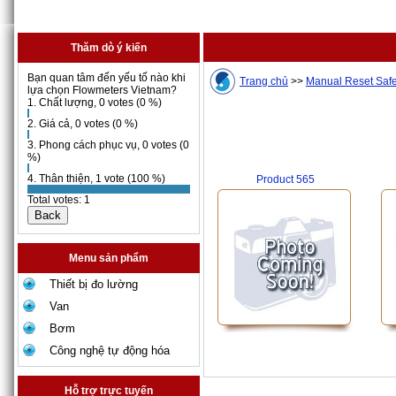
Thăm dò ý kiến
Bạn quan tâm đến yếu tố nào khi
Trang chủ
>>
Manual Reset Safe
lựa chọn Flowmeters Vietnam?
1. Chất lượng, 0 votes (0 %)
2. Giá cả, 0 votes (0 %)
3. Phong cách phục vụ, 0 votes (0
%)
4. Thân thiện, 1 vote (100 %)
Product 565
Total votes: 1
Menu sản phẩm
Thiết bị đo lường
Van
Bơm
Công nghệ tự động hóa
Hỗ trợ trực tuyến