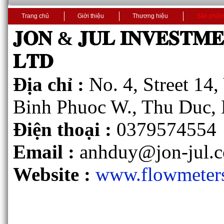
Trang chủ
Giới thiệu
Thương hiệu
Sản phẩ
𝐉𝐎𝐍 & 𝐉𝐔𝐋 𝐈𝐍𝐕𝐄𝐒𝐓𝐌
𝐋𝐓𝐃
Địa chỉ :
No. 4, Street 14
Binh Phuoc W., Thu Duc, 
Điện thoại :
0379574554
Email :
anhduy@jon-jul.
Website :
www.flowmeter