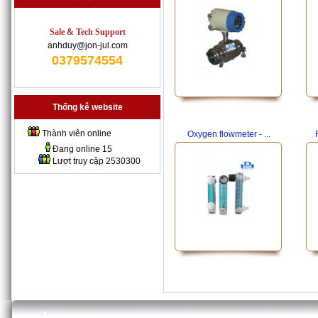
Sale & Tech Support
anhduy@jon-jul.com
0379574554
Thống kê website
Thành viên online
Oxygen flowmeter - ...
Đang online
15
Lượt truy cập
2530300