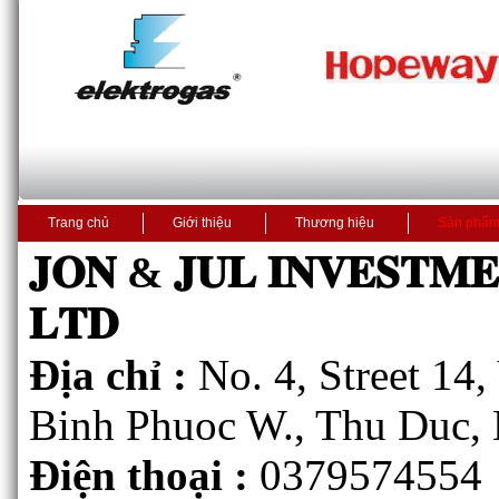
Trang chủ
Giới thiệu
Thương hiệu
Sản phẩ
𝐉𝐎𝐍 & 𝐉𝐔𝐋 𝐈𝐍𝐕𝐄𝐒𝐓𝐌
𝐋𝐓𝐃
Địa chỉ :
No. 4, Street 14
Binh Phuoc W., Thu Duc, 
Điện thoại :
0379574554