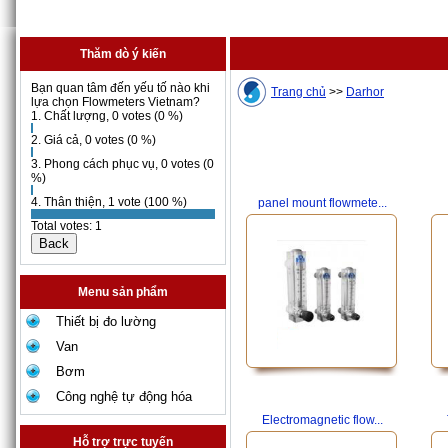
Thăm dò ý kiến
Bạn quan tâm đến yếu tố nào khi
Trang chủ
>>
Darhor
lựa chọn Flowmeters Vietnam?
1. Chất lượng, 0 votes (0 %)
2. Giá cả, 0 votes (0 %)
3. Phong cách phục vụ, 0 votes (0
%)
4. Thân thiện, 1 vote (100 %)
panel mount flowmete...
Total votes: 1
Menu sản phẩm
Thiết bị đo lường
Van
Bơm
Công nghệ tự động hóa
Electromagnetic flow...
Hỗ trợ trực tuyến